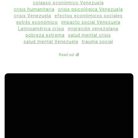
colapso económico Venezuela
crisis humanitaria
crisis psicológica Venezuela
crisis Venezuela
efectos económicos sociales
estrés económico
impacto social Venezuela
Latinoamérica crisis
migración venezolana
pobreza extrema
salud mental crisis
salud mental Venezuela
trauma social
Read out all