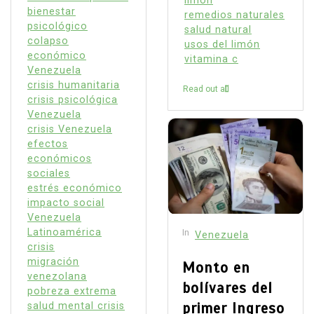
limón
bienestar
remedios naturales
psicológico
salud natural
colapso
usos del limón
económico
vitamina c
Venezuela
crisis humanitaria
Read out all
crisis psicológica
Venezuela
crisis Venezuela
efectos
económicos
sociales
estrés económico
impacto social
Venezuela
Latinoamérica
In
Venezuela
crisis
migración
Monto en
venezolana
bolívares del
pobreza extrema
primer Ingreso
salud mental crisis