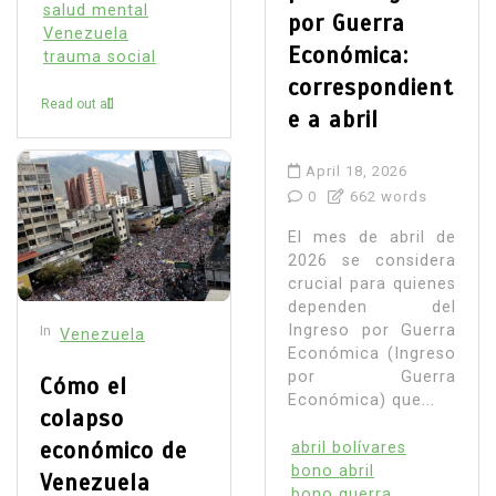
salud mental
por Guerra
Venezuela
Económica:
trauma social
correspondient
Read out all
e a abril
April 18, 2026
0
662 words
El mes de abril de
2026 se considera
crucial para quienes
dependen del
Ingreso por Guerra
In
Venezuela
Económica (Ingreso
por Guerra
Cómo el
Económica) que...
colapso
económico de
abril bolívares
bono abril
Venezuela
bono guerra